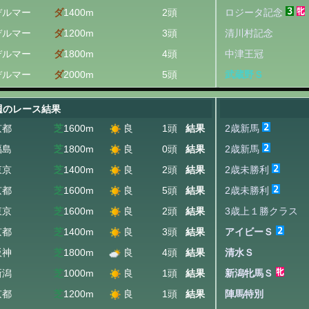
デルマー
ダ
1400m
2頭
ロジータ記念
デルマー
ダ
1200m
3頭
清川村記念
デルマー
ダ
1800m
4頭
中津王冠
デルマー
ダ
2000m
5頭
武蔵野Ｓ
週のレース結果
京都
芝
1600m
良
1頭
結果
2歳新馬
福島
芝
1800m
良
0頭
結果
2歳新馬
東京
芝
1400m
良
2頭
結果
2歳未勝利
京都
芝
1600m
良
5頭
結果
2歳未勝利
東京
芝
1600m
良
2頭
結果
3歳上１勝クラス
京都
芝
1400m
良
3頭
結果
アイビーＳ
阪神
芝
1800m
良
4頭
結果
清水Ｓ
新潟
芝
1000m
良
1頭
結果
新潟牝馬Ｓ
京都
芝
1200m
良
1頭
結果
陣馬特別