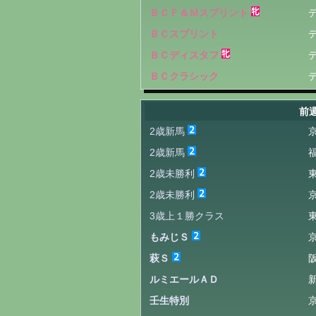
ＢＣＦ＆Ｍスプリント
ＢＣスプリント
ＢＣディスタフ
ＢＣクラシック
前
2歳新馬
2歳新馬
2歳未勝利
2歳未勝利
3歳上１勝クラス
もみじＳ
萩Ｓ
ルミエールＡＤ
壬生特別