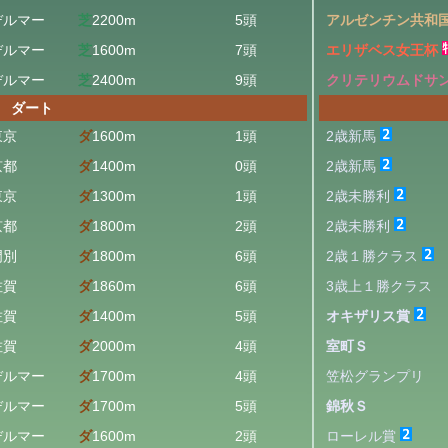
デルマー
芝
2200m
5頭
アルゼンチン共和
デルマー
芝
1600m
7頭
エリザベス女王杯
デルマー
芝
2400m
9頭
クリテリウムドサ
ダート
東京
ダ
1600m
1頭
2歳新馬
京都
ダ
1400m
0頭
2歳新馬
東京
ダ
1300m
1頭
2歳未勝利
京都
ダ
1800m
2頭
2歳未勝利
門別
ダ
1800m
6頭
2歳１勝クラス
佐賀
ダ
1860m
6頭
3歳上１勝クラス
佐賀
ダ
1400m
5頭
オキザリス賞
佐賀
ダ
2000m
4頭
室町Ｓ
デルマー
ダ
1700m
4頭
笠松グランプリ
デルマー
ダ
1700m
5頭
錦秋Ｓ
デルマー
ダ
1600m
2頭
ローレル賞