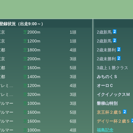
登録状況（出走9:00～）
東京
芝
2000m
1頭
2歳新馬
東京
芝
1200m
1頭
2歳新馬
京都
芝
1800m
4頭
2歳未勝利
東京
芝
2000m
3頭
2歳未勝利
京都
芝
1600m
5頭
3歳上１勝クラス
京都
芝
1400m
3頭
みちのくＳ
フレミントン
芝
1200m
4頭
オーロＣ
フレミントン
芝
3200m
3頭
イクイノックスＭ
デルマー
芝
1000m
3頭
磐梯山特別
デルマー
芝
1600m
5頭
京王杯２歳Ｓ
デルマー
芝
1600m
6頭
デイリー杯２歳Ｓ
デルマー
芝
1000m
4頭
福島記念