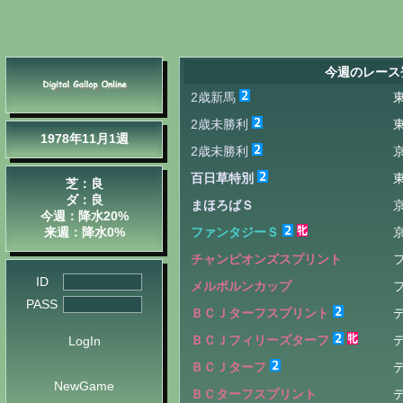
今週のレース
2歳新馬
2歳未勝利
1978年11月1週
2歳未勝利
百日草特別
芝：良
ダ：良
まほろばＳ
今週：降水20%
来週：降水0%
ファンタジーＳ
チャンピオンズスプリント
ID
メルボルンカップ
PASS
ＢＣＪターフスプリント
ＢＣＪフィリーズターフ
LogIn
ＢＣＪターフ
NewGame
ＢＣターフスプリント