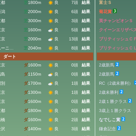
京都
芝
1800m
良
7頭
結果
富士Ｓ
新潟
芝
2000m
良
6頭
結果
菊花賞
京都
芝
3000m
良
3頭
結果
英チャンピオンＳ
東京
芝
1600m
良
5頭
結果
クイーンエリザベ
東京
芝
2000m
良
13頭
結果
ブリティッシュＣ
ムーニーヴァレー
芝
2040m
良
8頭
結果
ブリティッシュＣ
ダート
東京
ダ
1600m
良
0頭
結果
2歳新馬
福島
ダ
1150m
良
0頭
結果
2歳新馬
門別
ダ
1700m
良
1頭
結果
RC（2歳未勝利）
東京
ダ
1300m
良
1頭
結果
2歳未勝利
東京
ダ
1600m
良
0頭
結果
2歳１勝クラス
京都
ダ
1800m
良
0頭
結果
3歳上１勝クラス
船橋
ダ
1600m
良
2頭
結果
なでしこ賞
金沢
ダ
1400m
良
3頭
結果
鎌倉記念