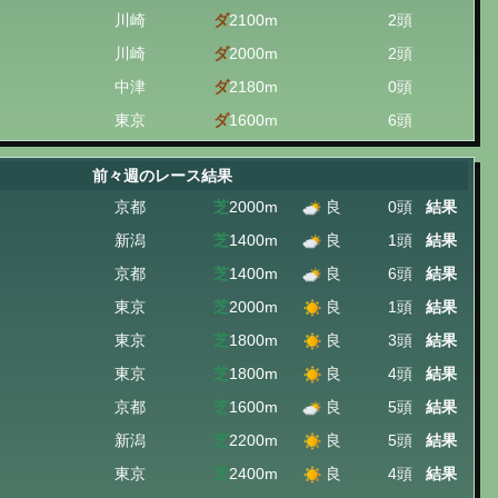
川崎
ダ
2100m
2頭
川崎
ダ
2000m
2頭
中津
ダ
2180m
0頭
東京
ダ
1600m
6頭
前々週のレース結果
京都
芝
2000m
良
0頭
結果
新潟
芝
1400m
良
1頭
結果
京都
芝
1400m
良
6頭
結果
東京
芝
2000m
良
1頭
結果
東京
芝
1800m
良
3頭
結果
東京
芝
1800m
良
4頭
結果
京都
芝
1600m
良
5頭
結果
新潟
芝
2200m
良
5頭
結果
東京
芝
2400m
良
4頭
結果