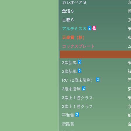
カシオペアＳ
魚沼Ｓ
古都Ｓ
アルテミスＳ
天皇賞（秋）
コックスプレート
2歳新馬
2歳新馬
RC（2歳未勝利）
2歳未勝利
3歳上１勝クラス
3歳上１勝クラス
平和賞
恋路賞