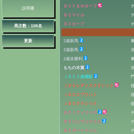
ＢＣＦ＆Ｍターフ
説明書
ＢＣマイル
ＢＣターフ
馬主数：106名
更新
2歳新馬
2歳新馬
2歳未勝利
もちの木賞
ＪＢＣ２歳優駿
ＪＢＣレディスクラシック
ＪＢＣスプリント
ＪＢＣクラシック
ＢＣＪフィリーズ
ＢＣジュヴェナイル
ＢＣダートマイル